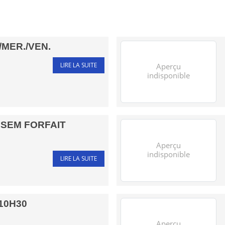
/MER./VEN.
LIRE LA SUITE
 SEM FORFAIT
LIRE LA SUITE
.10H30