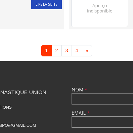
LIRE LA SUITE
1
2
3
4
»
NOM
*
MNASTIQUE UNION
TIONS
EMAIL
*
AMPO@GMAIL.COM