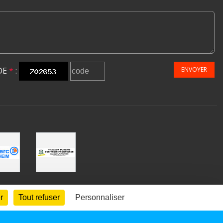
DE
*
:
ENVOYER
r
Tout refuser
Personnaliser