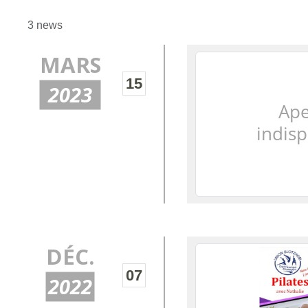
3 news
MARS
15
2023
DÉC.
07
2022