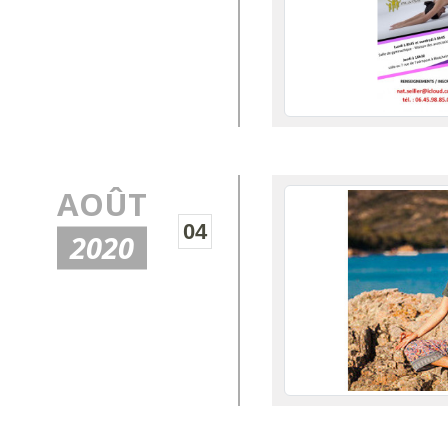
AOÛT
04
2020