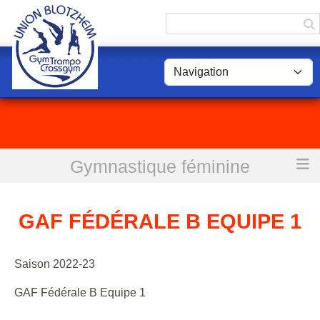
Panneau de gestion des cookies
Gymnastique féminine
Accueil
GAF Fédérale B Equipe 1
GAF FÉDÉRALE B EQUIPE 1
Saison 2022-23
GAF Fédérale B Equipe 1